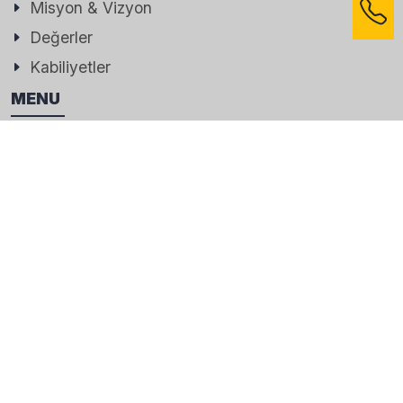
Misyon & Vizyon
Değerler
Kabiliyetler
MENU
Ana Sayfa
İletişim
Referanslar
Foto Galeri
İLETIŞIM BILGILERIMIZ
Adres
1212. Sokak No:5/D Ostim Yenimahalle-Ankara
Destek Hattı
+90 (312) 385 46 74; +90 (312) 354 66 67