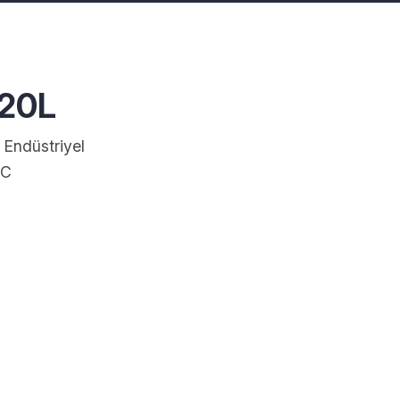
20L
Endüstriyel
LC