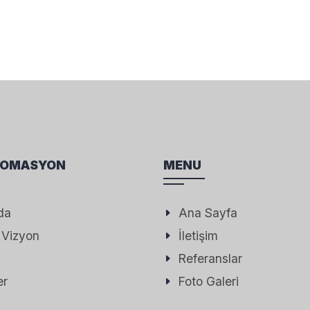
TOMASYON
MENU
da
Ana Sayfa
 Vizyon
İletişim
Referanslar
er
Foto Galeri