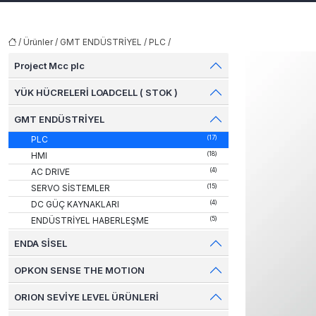
/
Ürünler
/
GMT ENDÜSTRİYEL
/
PLC
/
Project Mcc plc
YÜK HÜCRELERİ LOADCELL ( STOK )
GMT ENDÜSTRİYEL
PLC
(17)
HMI
(18)
AC DRIVE
(4)
SERVO SİSTEMLER
(15)
DC GÜÇ KAYNAKLARI
(4)
ENDÜSTRİYEL HABERLEŞME
(5)
ENDA SİSEL
OPKON SENSE THE MOTION
ORION SEVİYE LEVEL ÜRÜNLERİ