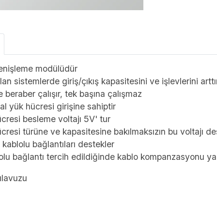
enişleme modülüdür
lan sistemlerde giriş/çıkış kapasitesini ve işlevlerini arttı
e beraber çalışır, tek başına çalışmaz
nal yük hücresi girişine sahiptir
cresi besleme voltajı 5V' tur
cresi türüne ve kapasitesine bakılmaksızın bu voltajı des
 kablolu bağlantıları destekler
olu bağlantı tercih edildiğinde kablo kompanzasyonu ya
ılavuzu