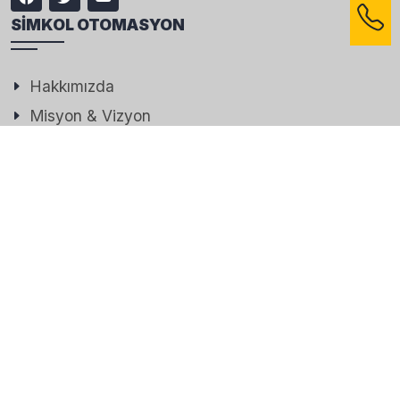
SIMKOL OTOMASYON
Hakkımızda
Misyon & Vizyon
Değerler
Kabiliyetler
MENU
Ana Sayfa
İletişim
Referanslar
Foto Galeri
İLETIŞIM BILGILERIMIZ